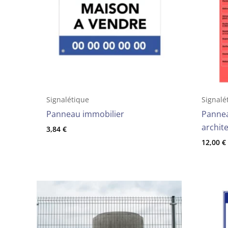
Signalétique
Signalé
Panneau immobilier
Pannea
archit
3,84
€
12,00
€