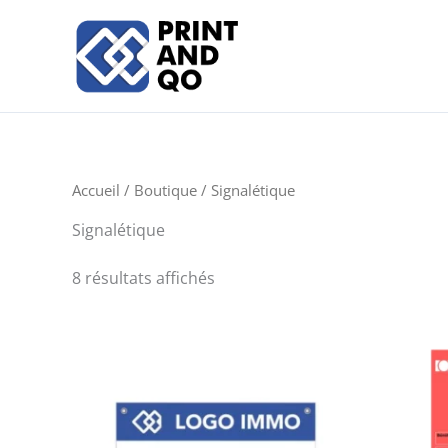
Trié
Aller
du
au
plus
récent
contenu
au
plus
ancien
Accueil
/
Boutique
/ Signalétique
Signalétique
8 résultats affichés