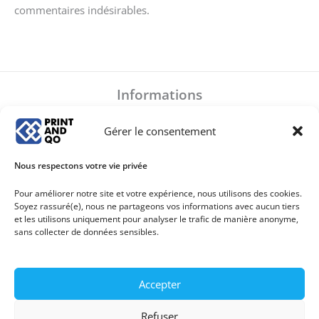
commentaires indésirables.
Informations
Mentions légales
Gérer le consentement
Politique de confidentialité
Conditions Générales de Ventes
Nous respectons votre vie privée
Plan de site
Politique de cookies (UE)
Pour améliorer notre site et votre expérience, nous utilisons des cookies.
Soyez rassuré(e), nous ne partageons vos informations avec aucun tiers
et les utilisons uniquement pour analyser le trafic de manière anonyme,
sans collecter de données sensibles.
Accepter
Copyright © 2026 Print And Qo
Refuser