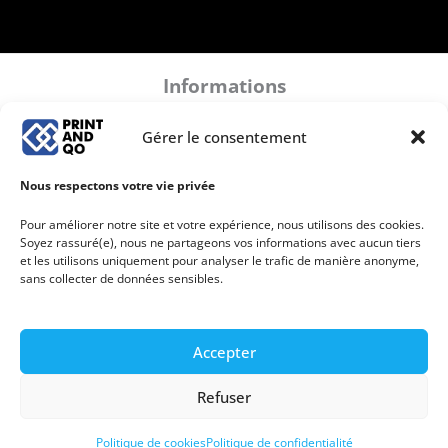
Informations
Mentions légales
Gérer le consentement
Politique de confidentialité
Conditions Générales de Ventes
Nous respectons votre vie privée
Plan de site
Politique de cookies (UE)
Pour améliorer notre site et votre expérience, nous utilisons des cookies.
Soyez rassuré(e), nous ne partageons vos informations avec aucun tiers
et les utilisons uniquement pour analyser le trafic de manière anonyme,
sans collecter de données sensibles.
Accepter
Copyright © 2026 Print And Qo
Refuser
Imprimerie à Chaingy (Orléans, Centre-Val de Loire) -
Livraison possible partout en France.
Politique de cookies
Politique de confidentialité