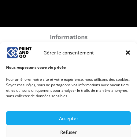
Informations
Mentions légales
Gérer le consentement
Politique de confidentialité
Conditions Générales de Ventes
Nous respectons votre vie privée
Plan de site
Politique de cookies (UE)
Pour améliorer notre site et votre expérience, nous utilisons des cookies.
Soyez rassuré(e), nous ne partageons vos informations avec aucun tiers
et les utilisons uniquement pour analyser le trafic de manière anonyme,
sans collecter de données sensibles.
Accepter
Copyright © 2026 Print And Qo
Refuser
Imprimerie à Chaingy (Orléans, Centre-Val de Loire) -