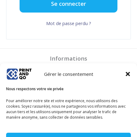
Se connecter
Mot de passe perdu ?
Informations
Mentions légales
Gérer le consentement
Politique de confidentialité
Conditions Générales de Ventes
Nous respectons votre vie privée
Plan de site
Politique de cookies (UE)
Pour améliorer notre site et votre expérience, nous utilisons des
cookies. Soyez rassuré(e), nous ne partageons vos informations avec
aucun tiers et les utilisons uniquement pour analyser le trafic de
manière anonyme, sans collecter de données sensibles.